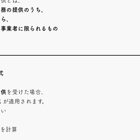
提供とは、
役務の提供のうち、
から、
常事業者に限られるもの
式
提供
を受けた場合、
式
が適用されます。
ない
を計算