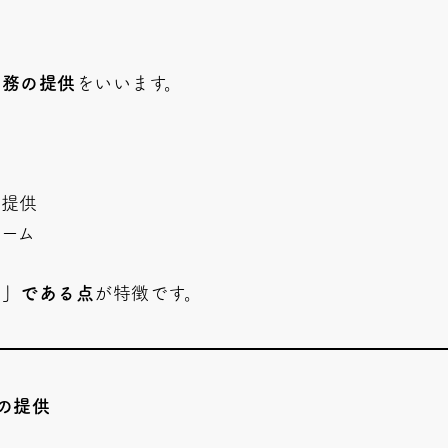
役務の提供
をいいます。
権提供
ーム
供」である点
が特徴です。
の提供